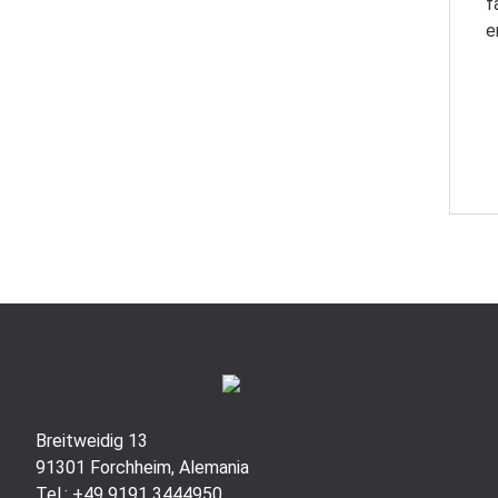
f
e
Breitweidig 13
91301 Forchheim, Alemania
Tel.: +49 9191 3444950