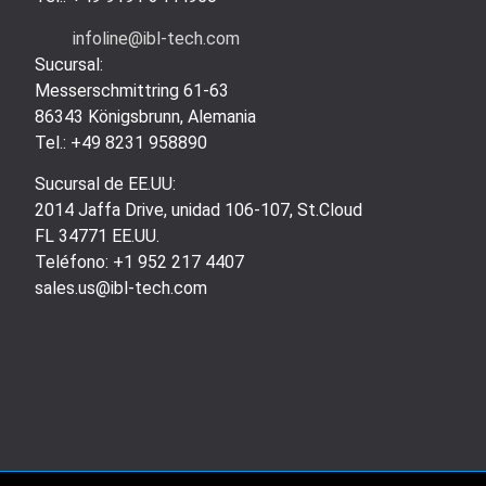
infoline@ibl-tech.com
Sucursal:
Messerschmittring 61-63
86343
Königsbrunn
, Alemania
Tel.: +49 8231 958890
Sucursal de EE.UU:
2014 Jaffa Drive, unidad 106-107, St.Cloud
FL 34771 EE.UU.
Teléfono: +1 952 217 4407
sales.us@ibl-tech.com