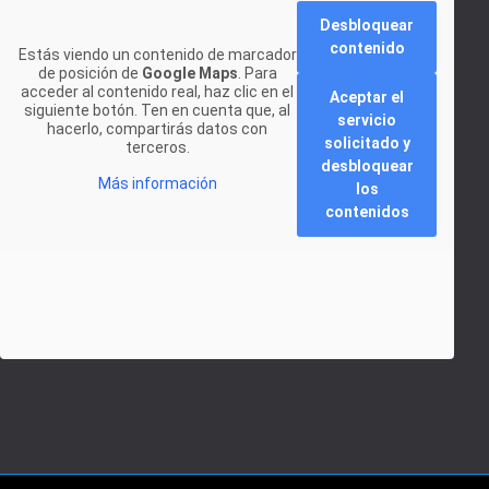
Desbloquear
contenido
Estás viendo un contenido de marcador
de posición de
Google Maps
. Para
acceder al contenido real, haz clic en el
Aceptar el
siguiente botón. Ten en cuenta que, al
servicio
hacerlo, compartirás datos con
solicitado y
terceros.
desbloquear
Más información
los
contenidos