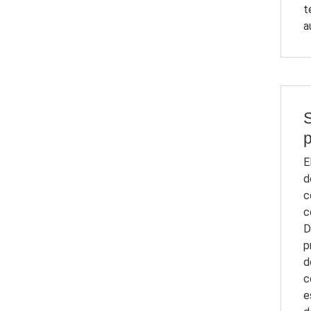
t
a
S
E
d
c
c
D
p
d
c
e