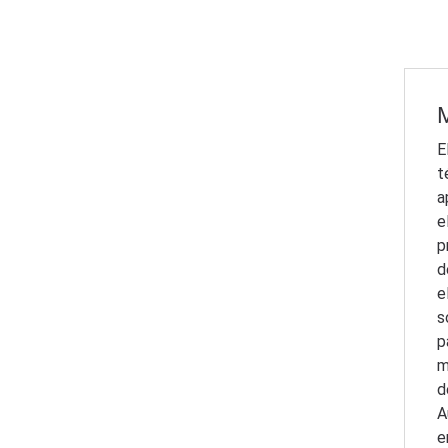
M
E
t
a
e
p
d
e
s
p
m
d
A
e