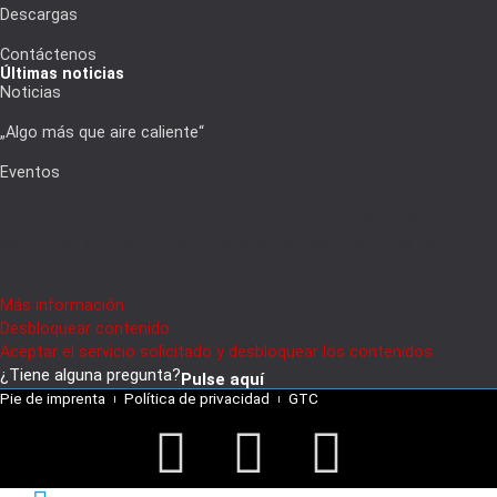
Descargas
Contáctenos
Últimas noticias
Noticias
„Algo más que aire caliente“
Eventos
Estás viendo un contenido de marcador de posición de
Google
Maps
. Para acceder al contenido real, haz clic en el siguiente
botón. Ten en cuenta que, al hacerlo, compartirás datos con
terceros.
Más información
Desbloquear contenido
Aceptar el servicio solicitado y desbloquear los contenidos
¿Tiene alguna pregunta?
Pulse aquí
Pie de imprenta
Política de privacidad
GTC