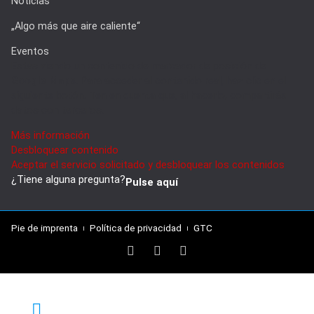
Noticias
„Algo más que aire caliente“
Eventos
Estás viendo un contenido de marcador de posición de
Google Maps
. Para acceder al contenido real, haz clic en el
siguiente botón. Ten en cuenta que, al hacerlo, compartirás
datos con terceros.
Más información
Desbloquear contenido
Aceptar el servicio solicitado y desbloquear los contenidos
¿Tiene alguna pregunta?
Pulse aquí
Pie de imprenta
Política de privacidad
GTC