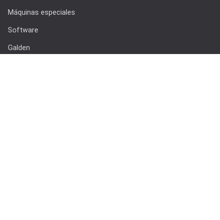
Máquinas especiales
Software
Galden
Accesorios
Enlaces rápidos
Procesos
Soldadura en fase vapor
Soldadura al vacío
Quiénes somos
Servicio
Empleo
Descargas
Contáctenos
Últimas noticias