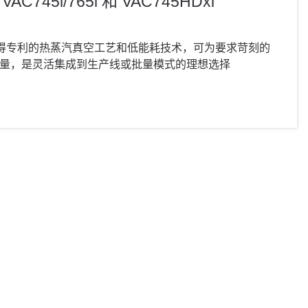
 VAC745i/765i 和 VAC745HDxi
系列采用获得专利的热蒸汽真空工艺和低能耗技术，可为要求苛刻的
量，是灵活集成到生产线或批量模式的理想选择