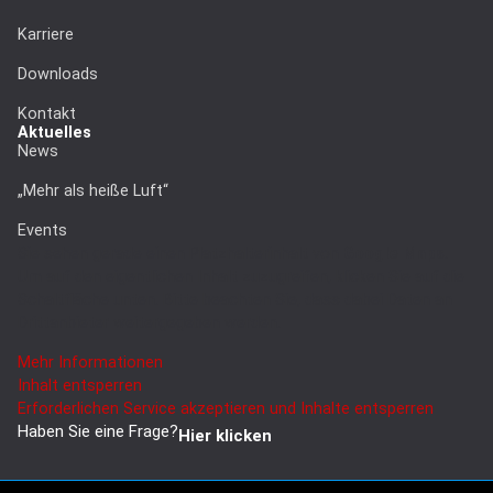
Karriere
Downloads
Kontakt
Aktuelles
News
„Mehr als heiße Luft“
Events
Sie sehen gerade einen Platzhalterinhalt von
Google Maps
.
Um auf den eigentlichen Inhalt zuzugreifen, klicken Sie auf die
Schaltfläche unten. Bitte beachten Sie, dass dabei Daten an
Drittanbieter weitergegeben werden.
Mehr Informationen
Inhalt entsperren
Erforderlichen Service akzeptieren und Inhalte entsperren
Haben Sie eine Frage?
Hier klicken